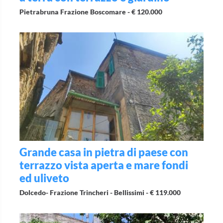
Pietrabruna Frazione Boscomare -
€ 120.000
Grande casa in pietra di paese con
terrazzo vista aperta e mare fondi
ed uliveto
Dolcedo- Frazione Trincheri - Bellissimi -
€ 119.000