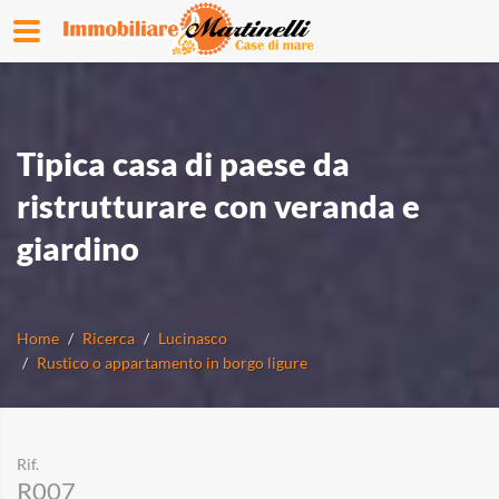
Tipica casa di paese da
ristrutturare con veranda e
giardino
Home
Ricerca
Lucinasco
Rustico o appartamento in borgo ligure
Rif.
R007