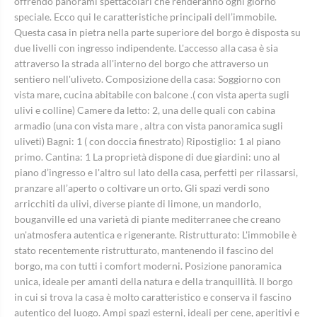
offrendo panorami spettacolari che renderanno ogni giorno
speciale. Ecco qui le caratteristiche principali dell’immobile.
Questa casa in pietra nella parte superiore del borgo è disposta su
due livelli con ingresso indipendente. L'accesso alla casa è sia
attraverso la strada all'interno del borgo che attraverso un
sentiero nell'uliveto. Composizione della casa: Soggiorno con
vista mare, cucina abitabile con balcone .( con vista aperta sugli
ulivi e colline) Camere da letto: 2, una delle quali con cabina
armadio (una con vista mare , altra con vista panoramica sugli
uliveti) Bagni: 1 ( con doccia finestrato) Ripostiglio: 1 al piano
primo. Cantina: 1 La proprietà dispone di due giardini: uno al
piano d’ingresso e l'altro sul lato della casa, perfetti per rilassarsi,
pranzare all’aperto o coltivare un orto. Gli spazi verdi sono
arricchiti da ulivi, diverse piante di limone, un mandorlo,
bouganville ed una varietà di piante mediterranee che creano
un'atmosfera autentica e rigenerante. Ristrutturato: L'immobile è
stato recentemente ristrutturato, mantenendo il fascino del
borgo, ma con tutti i comfort moderni. Posizione panoramica
unica, ideale per amanti della natura e della tranquillità. Il borgo
in cui si trova la casa è molto caratteristico e conserva il fascino
autentico del luogo. Ampi spazi esterni, ideali per cene, aperitivi e