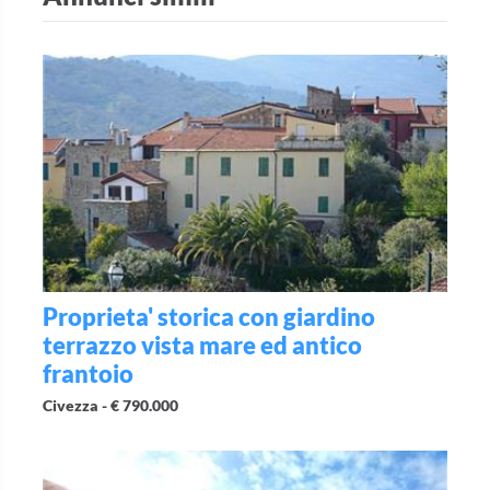
Proprieta' storica con giardino
terrazzo vista mare ed antico
frantoio
Civezza -
€ 790.000