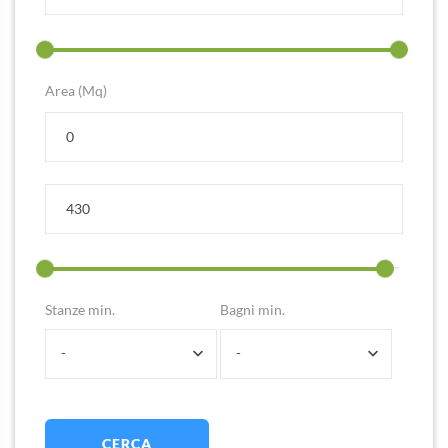
Area (Mq)
Stanze min.
Bagni min.
-
-
CERCA