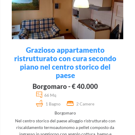
Grazioso appartamento
ristrutturato con cura secondo
piano nel centro storico del
paese
Borgomaro - € 40.000
66 Mq
1 Bagno
2 Camere
Borgomaro
Nel centro storico del paese alloggio ristrutturato con
riscaldamento termoautonomo a pellet composto da
ingresso in soggiorno con angolo cottura, bagno e