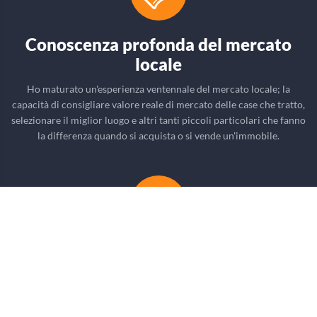
Conoscenza profonda del mercato
locale
Ho maturato un'esperienza ventennale del mercato locale; la
capacità di consigliare valore reale di mercato delle case che tratto,
selezionare il miglior luogo e altri tanti piccoli particolari che fanno
la differenza quando si acquista o si vende un'immobile.
Trattative in lingua inglese
Con il mio studio e la mia esperienza delle lingue straniere ; in
particolar modo della lingua inglese ; la trattativa del vostro
immobile non ha barriere di comunicazione. Posso in questo senso