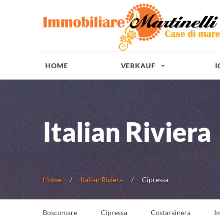
HOME
VERKAUF
I
Italian Riviera
Home
Italian Riviera
Cipressa
Boscomare
Cipressa
Costarainera
I