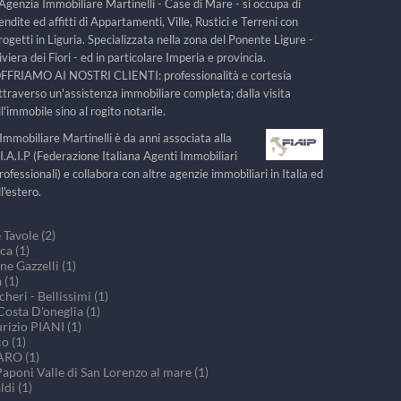
'Agenzia Immobiliare Martinelli - Case di Mare - si occupa di
endite ed affitti di Appartamenti, Ville, Rustici e Terreni con
rogetti in Liguria. Specializzata nella zona del Ponente Ligure -
iviera dei Fiori - ed in particolare Imperia e provincia.
FFRIAMO AI NOSTRI CLIENTI: professionalità e cortesia
ttraverso un'assistenza immobiliare completa; dalla visita
ll'immobile sino al rogito notarile.
'Immobiliare Martinelli è da anni associata alla
.I.A.I.P (Federazione Italiana Agenti Immobiliari
rofessionali) e collabora con altre agenzie immobiliari in Italia ed
ll'estero.
Tavole (2)
ca (1)
e Gazzelli (1)
 (1)
eri - Bellissimi (1)
osta D'oneglia (1)
rizio PIANI (1)
o (1)
ARO (1)
aponi Valle di San Lorenzo al mare (1)
di (1)