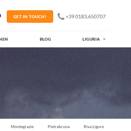
+39 0183.650707
GET IN TOUCH!
NEN
BLOG
LIGURIA
Montegrazie
Pietrabruna
Riva Ligure