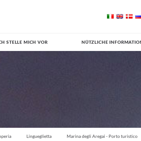
CH STELLE MICH VOR
NÜTZLICHE INFORMATIO
mperia
Lingueglietta
Marina degli Aregai - Porto turistico