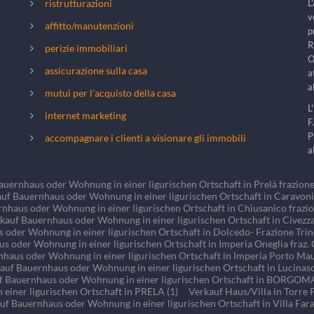
ristrutturazioni
L
v
affitto/manutenzioni
p
R
perizie immobiliari
O
assicurazione sulla casa
a
a
mutui per l'acquisto della casa
L
internet marketing
F
P
accompagnare i clienti a visionare gli immobili
a
auernhaus oder Wohnung in einer ligurischen Ortschaft in Prelà frazione 
uf Bauernhaus oder Wohnung in einer ligurischen Ortschaft in Caravoni
nhaus oder Wohnung in einer ligurischen Ortschaft in Chiusanico frazion
kauf Bauernhaus oder Wohnung in einer ligurischen Ortschaft in Civezza
oder Wohnung in einer ligurischen Ortschaft in Dolcedo- Frazione Trinch
s oder Wohnung in einer ligurischen Ortschaft in Imperia Oneglia fraz. C
haus oder Wohnung in einer ligurischen Ortschaft in Imperia Porto Mau
auf Bauernhaus oder Wohnung in einer ligurischen Ortschaft in Lucinasc
f Bauernhaus oder Wohnung in einer ligurischen Ortschaft in BORGOM
einer ligurischen Ortschaft in PRELA (1)
Verkauf Haus/Villa in Torre P
uf Bauernhaus oder Wohnung in einer ligurischen Ortschaft in Villa Faral