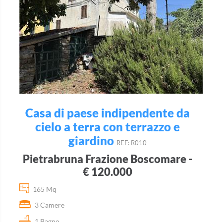
Casa di paese indipendente da
cielo a terra con terrazzo e
giardino
REF: R010
Pietrabruna Frazione Boscomare -
€ 120.000
165 Mq
3 Camere
1 Bagno