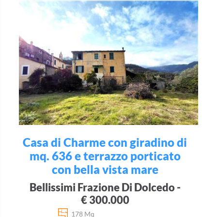
Casa di Charme con giradino di
mq. 636 e terrazzo porticato
con bella vista mare
Bellissimi Frazione Di Dolcedo -
€ 300.000
178 Mq