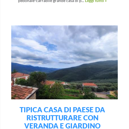
pedonale-carrabile grande casa di p...
Leggi tutto »
TIPICA CASA DI PAESE DA
RISTRUTTURARE CON
VERANDA E GIARDINO