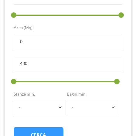
Area (Mq)
Stanze min.
Bagni min.
-
-
CERCA