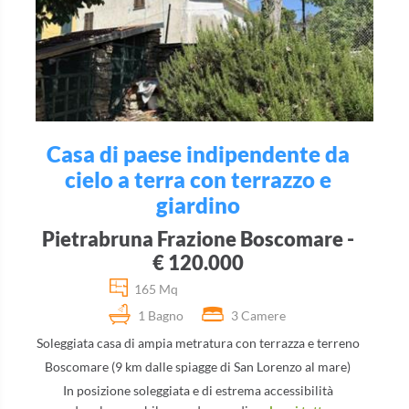
Casa di paese indipendente da
cielo a terra con terrazzo e
giardino
Pietrabruna Frazione Boscomare -
€ 120.000
165 Mq
1 Bagno
3 Camere
Soleggiata casa di ampia metratura con terrazza e terreno
Boscomare (9 km dalle spiagge di San Lorenzo al mare)
In posizione soleggiata e di estrema accessibilità