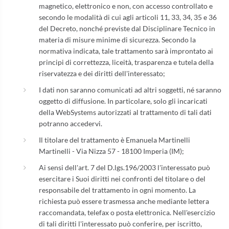
magnetico, elettronico e non, con accesso controllato e
secondo le modalità di cui agli articoli 11, 33, 34, 35 e 36
del Decreto, nonché previste dal Disciplinare Tecnico in
materia di misure minime di sicurezza. Secondo la
normativa indicata, tale trattamento sarà improntato ai
principi di correttezza, liceità, trasparenza e tutela della
riservatezza e dei diritti dell'interessato;
I dati non saranno comunicati ad altri soggetti, né saranno
oggetto di diffusione. In particolare, solo gli incaricati
della WebSystems autorizzati al trattamento di tali dati
potranno accedervi.
Il titolare del trattamento è Emanuela Martinelli
Martinelli - Via Nizza 57 - 18100 Imperia (IM);
Ai sensi dell'art. 7 del D.lgs.196/2003 l'interessato può
esercitare i Suoi diritti nei confronti del titolare o del
responsabile del trattamento in ogni momento. La
richiesta può essere trasmessa anche mediante lettera
raccomandata, telefax o posta elettronica. Nell'esercizio
di tali diritti l'interessato può conferire, per iscritto,