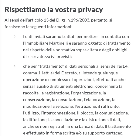
Rispettiamo la vostra privacy
Ai sensi dell'articolo 13 del D.lgs. n.196/2003, pertanto, si
forniscono le seguenti informazioni:
I dati inviati saranno trattati per mettersi in contatto con
l'Immobiliare Martinelli e saranno oggetto di trattamento
nel rispetto della normativa sopra citata e degli obblighi
di riservatezza ivi previsti;
che per "trattamento" di dati personali ai sensi dell'art.4,
comma 1, lett. a) del Decreto, si intende qualunque
operazione o complesso di operazioni, effettuati anche
senza l'ausilio di strumenti elettronici, concernenti la
raccolta, la registrazione, l'organizzazione, la
conservazione, la consultazione, l'elaborazione, la
modificazione, la selezione, l'estrazione, il raffronto,
l'utilizzo, l'interconnessione, il blocco, la comunicazione,
la diffusione, la cancellazione e la distruzione di dati,
anche se non registrati in una banca di dati. Il trattamento
è effettuato in forma scritta e/o su supporto cartaceo,