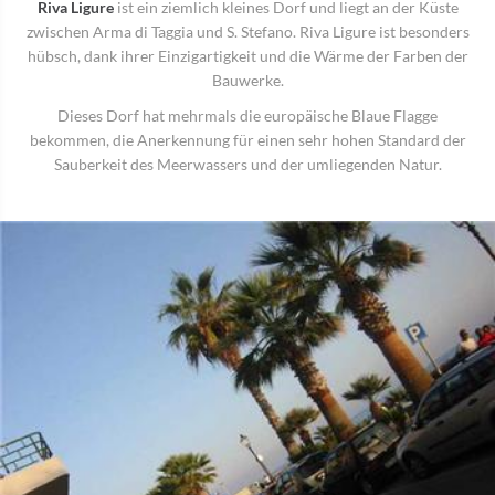
Riva Ligure
ist ein ziemlich kleines Dorf und liegt an der Küste
zwischen Arma di Taggia und S. Stefano. Riva Ligure ist besonders
hübsch, dank ihrer Einzigartigkeit und die Wärme der Farben der
Bauwerke.
Dieses Dorf hat mehrmals die europäische Blaue Flagge
bekommen, die Anerkennung für einen sehr hohen Standard der
Sauberkeit des Meerwassers und der umliegenden Natur.