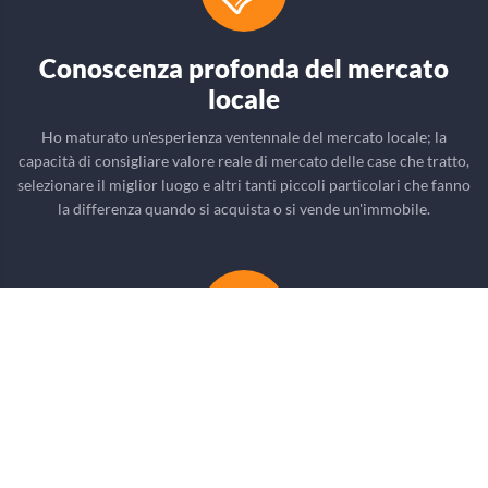
Conoscenza profonda del mercato
locale
Ho maturato un'esperienza ventennale del mercato locale; la
capacità di consigliare valore reale di mercato delle case che tratto,
selezionare il miglior luogo e altri tanti piccoli particolari che fanno
la differenza quando si acquista o si vende un'immobile.
Trattative in lingua inglese
Con il mio studio e la mia esperienza delle lingue straniere ; in
particolar modo della lingua inglese ; la trattativa del vostro
immobile non ha barriere di comunicazione. Posso in questo senso