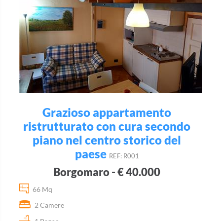
Grazioso appartamento
ristrutturato con cura secondo
piano nel centro storico del
paese
REF: R001
Borgomaro - € 40.000
66 Mq
2 Camere